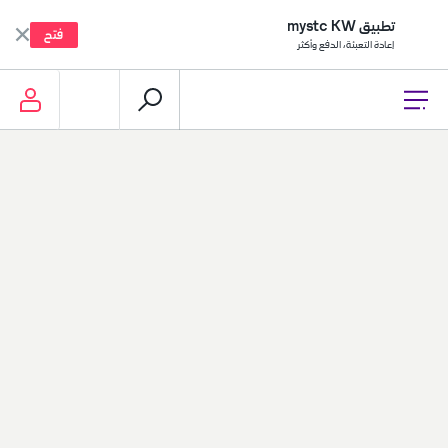
تطبيق mystc KW
فتح
إعادة التعبئة، الدفع وأكثر