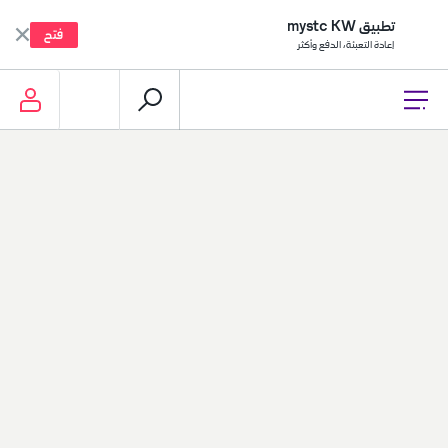
تطبيق mystc KW
فتح
إعادة التعبئة، الدفع وأكثر