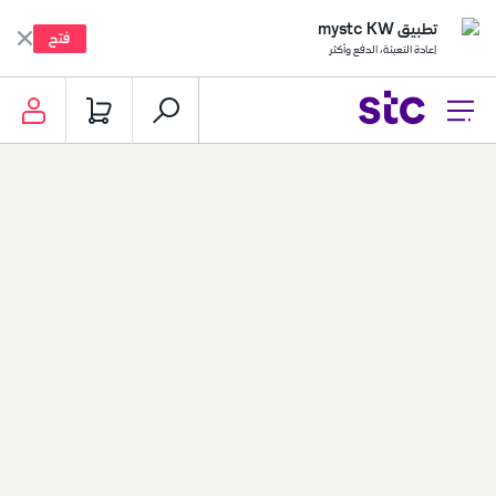
تطبيق mystc KW
فتح
إعادة التعبئة، الدفع وأكثر