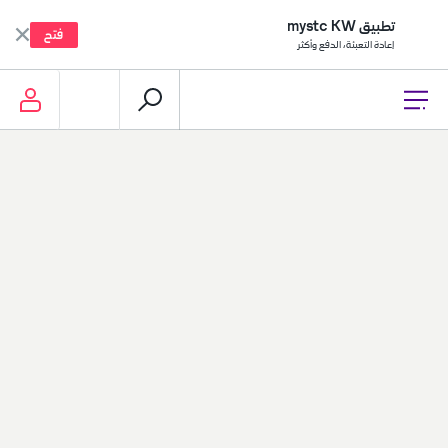
تطبيق mystc KW
فتح
إعادة التعبئة، الدفع وأكثر