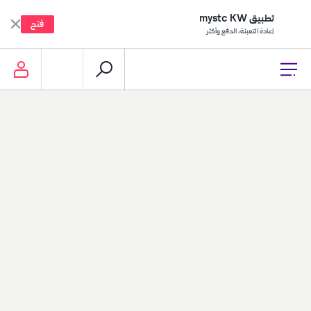
تطبيق mystc KW
فتح
إعادة التعبئة، الدفع وأكثر