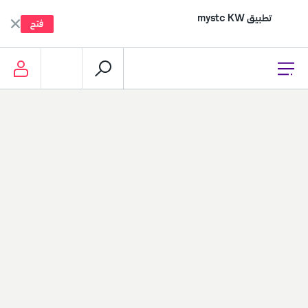
تطبيق mystc KW
فتح
إعادة التعبئة، الدفع وأكثر