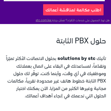
اطلب مكالمة لمناقشة أعمالك
هل تودّ الحصول على خدمات الأفراد؟ تفضّل بزيارة
 stc.com.kw
حلول PBX الثابتة
solutions by stc
تأتيك 
 بحلول الاتصالات الأكثر تميّزاً 
وتقدّماً، لمساعدتك في البقاء على اتصال بعملائك 
وموظفيك في أي وقت، وأينما كنت. توفّر لك حلول 
PBX الثابتة خطوط هاتف غير محدودة تقريباً، مكالمات 
مجانية وغيرها الكثير من المزايا. الآن يمكنك اختيار 
الحلول التي تدعمك في إنجاء أهداف أعمالك.