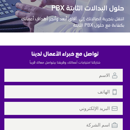
حلول البدالات الثابتة PBX
انتقل بتجربة اتصالاتك إلى  آفاق أبعد وأنجز أهداف أعمالك 
بكفاءة مع حلول PBX الثابتة
تواصل مع خبراء الأعمال لدينا
شاركنا احتياجات أعمالك، وفريقنا بيتواصل معاك قريباً