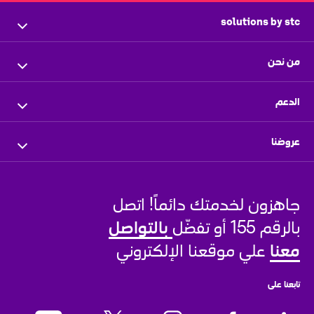
solutions by stc
الرئيسية
من نحن
ملف الشركة
نظرة عامة
الدعم
الإدارة التنفيذية
المستثمرون
اتصل بنا
عروضنا
المركز الإعلامي
الموزعون المعتمدون
فروعنا
للأعمال
الشركاء
مركز الأخبار
أتبع طلبك
جاهزون لخدمتك دائماً! اتصل 
للنواقل والمشغلين
بيتي من
stc
الوظائف الشاغرة
بالتواصل 
بالرقم 155 أو تفضّل 
للأفراد
معنا
 علي موقعنا الإلكتروني
تابعنا على