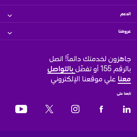
ملف الشركة
نظرة عامة
الدعم
الإدارة التنفيذية
المستثمرون
اتصل بنا
عروضنا
المركز الإعلامي
الموزعون المعتمدون
فروعنا
للأعمال
الشركاء
مركز الأخبار
أتبع طلبك
جاهزون لخدمتك دائماً! اتصل 
للنواقل والمشغلين
بيتي من
stc
الوظائف الشاغرة
بالتواصل 
بالرقم 155 أو تفضّل 
للأفراد
معنا
 علي موقعنا الإلكتروني
تابعنا على