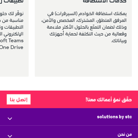
خدمات الاستضافة
تطبيقات زيادة 
يمكنك استضافة الخوادم (السيرفرات) في 
المرفق المتطوّر، المشترك، المخصص والآمن، 
وذلك لضمان التمتّع بالحلول الأكثر ملاءمة 
وفعالية من حيث التكلفة لحماية أجهزتك 
وبياناتك.
One Drive، الدعم الفني وغيرها الكثير
حقّق نموّ أعمالك معنا!
إتصل بنا
solutions by stc
الرئيسية
من نحن