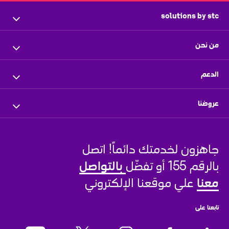
solutions by stc
الرئيسية
من نحن
ملف الشركة
نظرة عامة
الدعم
الإدارة التنفيذية
المستثمرون
اتصل بنا
عروضنا
المركز الإعلامي
الموزعون المعتمدون
فروعنا
للأعمال
الشركاء
مركز الأخبار
أتبع طلبك
جاهزون لخدمتك دائماً! اتصل 
للنواقل والمشغلين
بيتي من
stc
الوظائف الشاغرة
بالتواصل 
بالرقم 155 أو تفضّل 
للأفراد
معنا
 علي موقعنا الإلكتروني
تابعنا على