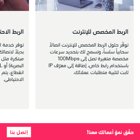
الربط المخصص للإنترنت
الربط الا
توفّر حلول الربط المخصص للإنترنت اتصالاً 
سحابياً سلساً، وتسمح لك بتحديد سرعات 
مخصصة متغيرة تصل إلى 100Mbps 
باستخدام رابط خاص، إضافة إلى معرّف IP 
ثابت لتلبية متطلبات عملائك.
الاحتياطي.
حقّق نموّ أعمالك معنا!
إتصل بنا