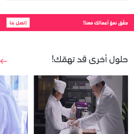
حقّق نموّ أعمالك معنا!
إتصل بنا
حلول أخرى قد تهمّك!