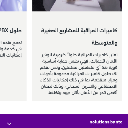
كاميرات المراقبة للمشاريع الصغيرة 
حلول PBX الثابتة
والمتوسطة
تعتبر كاميرات المراقبة حلولاً ضرورية لتوفير 
إمكانيات التع
الأمان لأعمالك، فهي تضمن حماية أساسية 
قوية ضدّ أي متطفلين محتملين. ونحن نقدّم 
لك حلول كاميرات المراقبة مدعومة بأدوات 
ومزايا متقدّمة، بما في ذلك إمكانيات الذكاء 
الاصطناعي والتخزين السحابي، وذلك لضمان 
أقصى قدر من الأمان بأقل جهد وتكلفة.
solutions by stc