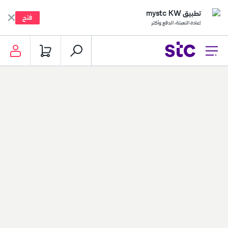
تطبيق mystc KW
فتح
إعادة التعبئة، الدفع وأكثر