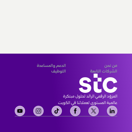
من نحن
الدعم والمساعدة
من نحن
قنوات الدفع
رؤيتنا ورسالتنا
أمنك
علاقات المستثمرين
تغطية الشبكة
علاقات الموردين
أين تجدنا
حوكمة الشركات
التواصل الإجتماعي
الشهادات المؤسسية
اتصل بنا
أخبار أنشطة stc الإعلامية
خريطة الموقع
الشركات التابعة
التوظيف
مجموعة stc
التوظيف stc