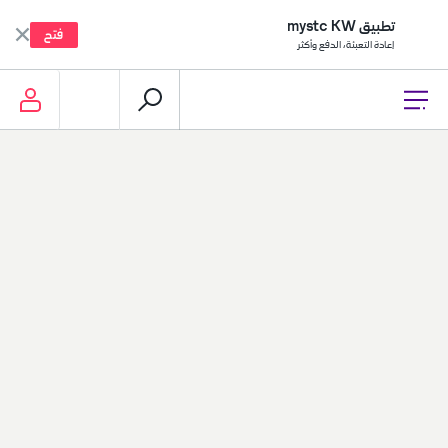
تطبيق mystc KW
فتح
إعادة التعبئة، الدفع وأكثر