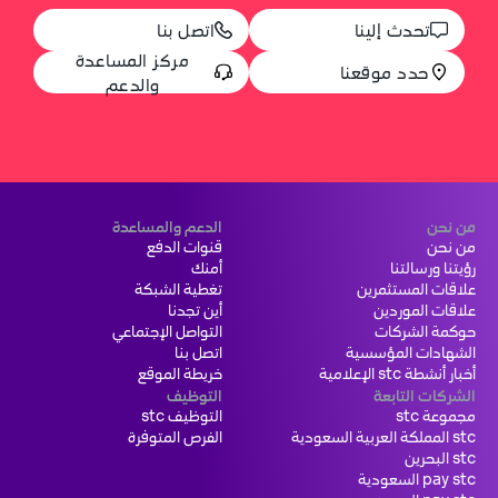
تحدث إلينا
اتصل بنا
مركز المساعدة
حدد موقعنا
والدعم
من نحن
الدعم والمساعدة
من نحن
قنوات الدفع
رؤيتنا ورسالتنا
أمنك
علاقات المستثمرين
تغطية الشبكة
علاقات الموردين
أين تجدنا
حوكمة الشركات
التواصل الإجتماعي
الشهادات المؤسسية
اتصل بنا
أخبار أنشطة stc الإعلامية
خريطة الموقع
الشركات التابعة
التوظيف
مجموعة stc
التوظيف stc
stc المملكة العربية السعودية
الفرص المتوفرة
stc البحرين
pay stc السعودية