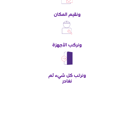
ونقيم المكان
ونركب الأجهزة
ونرتب كل شيء ثم
نغادر