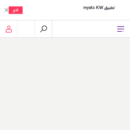
تطبيق mystc KW
فتح
إعادة التعبئة، الدفع وأكثر