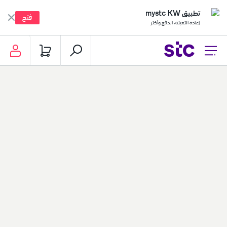
تطبيق mystc KW
فتح
إعادة التعبئة، الدفع وأكثر