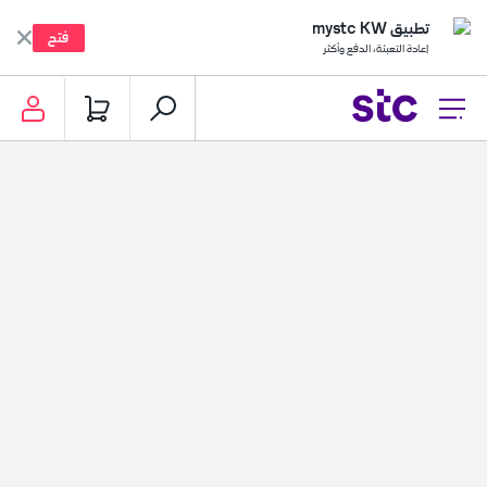
تطبيق mystc KW
فتح
إعادة التعبئة، الدفع وأكثر