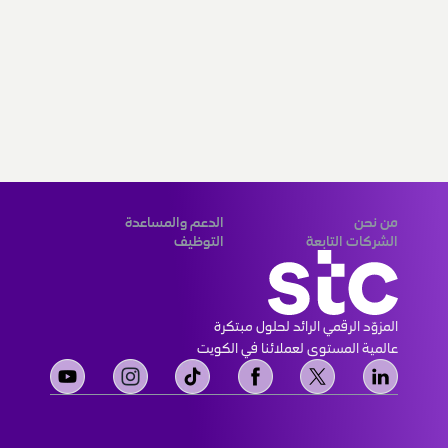
من نحن
الدعم والمساعدة
من نحن
قنوات الدفع
رؤيتنا ورسالتنا
أمنك
علاقات المستثمرين
تغطية الشبكة
علاقات الموردين
أين تجدنا
حوكمة الشركات
التواصل الإجتماعي
الشهادات المؤسسية
اتصل بنا
أخبار أنشطة stc الإعلامية
خريطة الموقع
الشركات التابعة
التوظيف
مجموعة stc
التوظيف stc