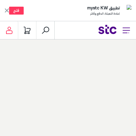
mystc KW App
Open
Recharge, Pay, & much more