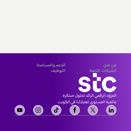
من نحن
الدعم والمساعدة
من نحن
قنوات الدفع
رؤيتنا ورسالتنا
أمنك
علاقات المستثمرين
تغطية الشبكة
علاقات الموردين
أين تجدنا
حوكمة الشركات
التواصل الإجتماعي
الشهادات المؤسسية
اتصل بنا
أخبار أنشطة stc الإعلامية
خريطة الموقع
الشركات التابعة
التوظيف
مجموعة stc
التوظيف stc