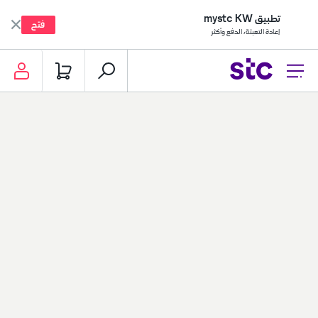
تطبيق mystc KW
فتح
إعادة التعبئة، الدفع وأكثر