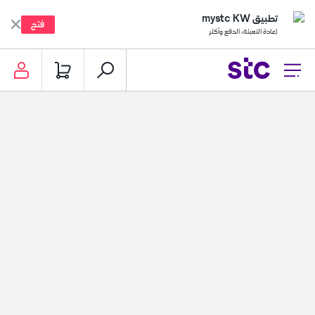
تطبيق mystc KW
فتح
إعادة التعبئة، الدفع وأكثر