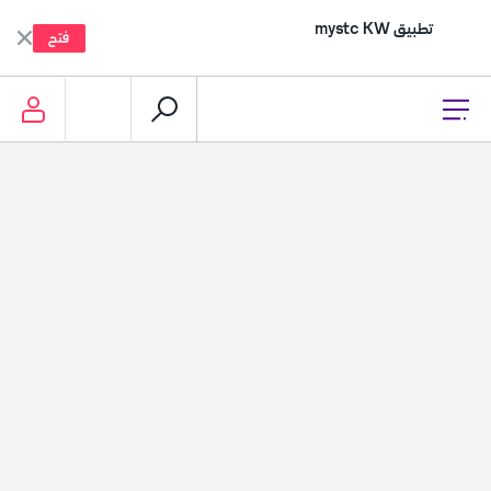
تطبيق mystc KW
فتح
إعادة التعبئة، الدفع وأكثر