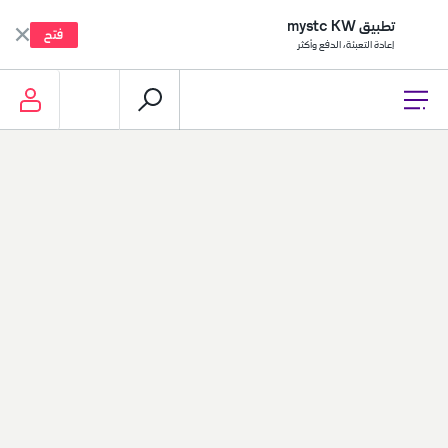
تطبيق mystc KW
فتح
إعادة التعبئة، الدفع وأكثر