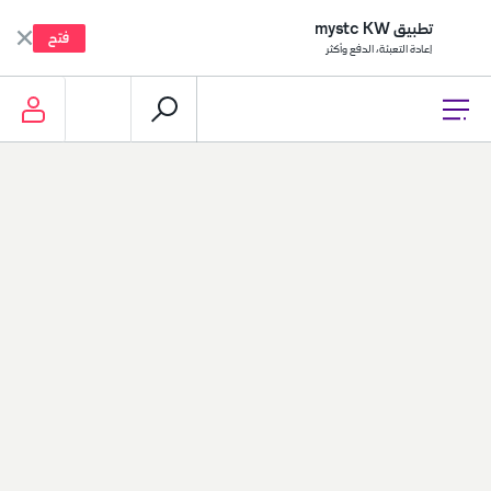
تطبيق mystc KW
فتح
إعادة التعبئة، الدفع وأكثر