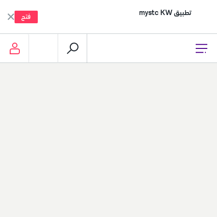
تطبيق mystc KW
فتح
إعادة التعبئة، الدفع وأكثر