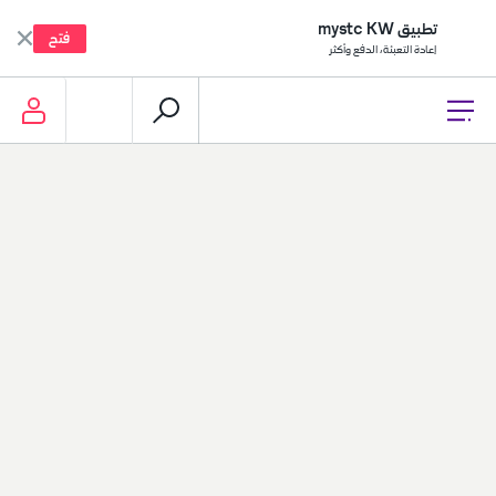
تطبيق mystc KW
فتح
إعادة التعبئة، الدفع وأكثر