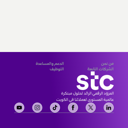
من نحن
الدعم والمساعدة
من نحن
قنوات الدفع
رؤيتنا ورسالتنا
أمنك
علاقات المستثمرين
تغطية الشبكة
علاقات الموردين
أين تجدنا
حوكمة الشركات
التواصل الإجتماعي
الشهادات المؤسسية
اتصل بنا
أخبار أنشطة stc الإعلامية
خريطة الموقع
الشركات التابعة
التوظيف
مجموعة stc
التوظيف stc