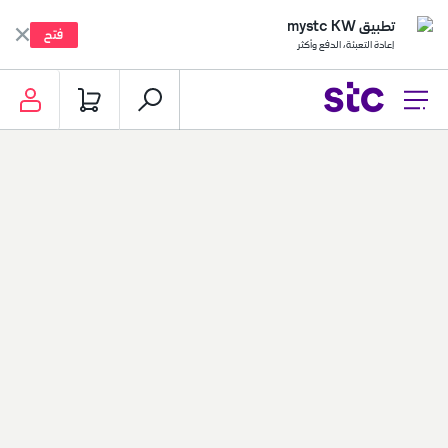
تطبيق mystc KW
فتح
إعادة التعبئة، الدفع وأكثر