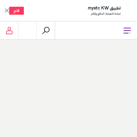
تطبيق mystc KW
فتح
إعادة التعبئة، الدفع وأكثر