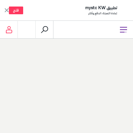
تطبيق mystc KW
فتح
إعادة التعبئة، الدفع وأكثر