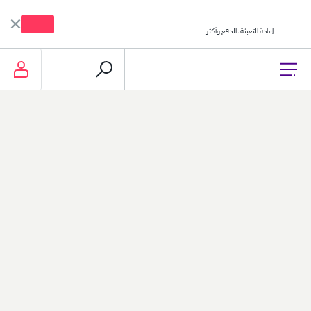
تطبيق mystc KW
فتح
إعادة التعبئة، الدفع وأكثر