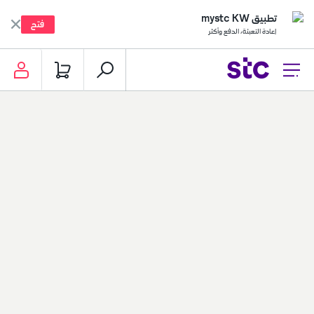
تطبيق mystc KW
فتح
إعادة التعبئة، الدفع وأكثر