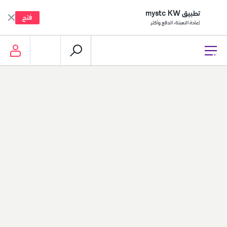
تطبيق mystc KW
فتح
إعادة التعبئة، الدفع وأكثر