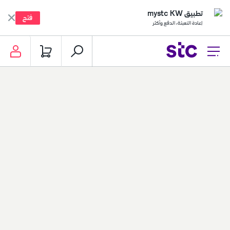
تطبيق mystc KW
فتح
إعادة التعبئة، الدفع وأكثر