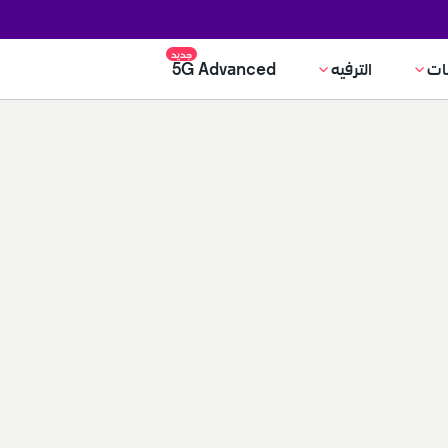
جديد
ات
الترفيه
5G Advanced