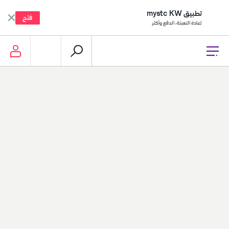
تطبيق mystc KW
فتح
إعادة التعبئة، الدفع وأكثر