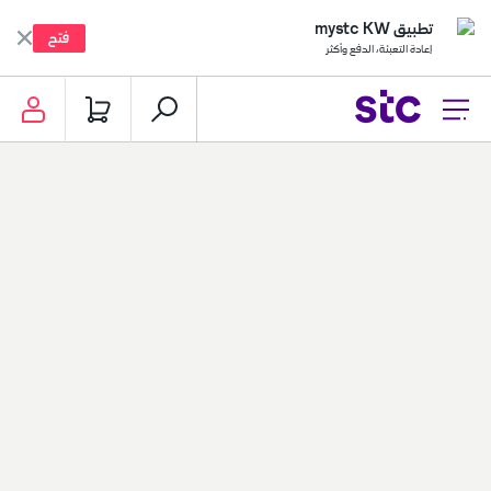
تطبيق mystc KW
فتح
إعادة التعبئة، الدفع وأكثر