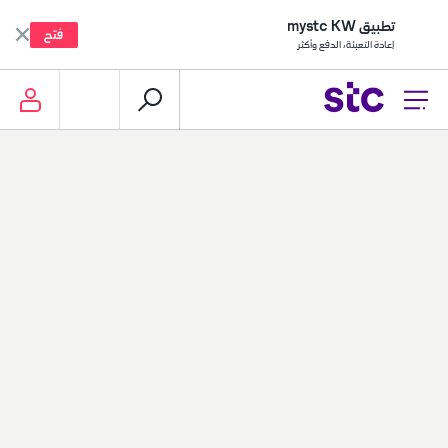
تطبيق mystc KW
فتح
إعادة التعبئة، الدفع وأكثر